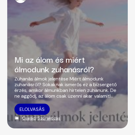
CSALÁD
u
t
h
SZÉPSÉGÁPOLÁS
o
r
Mi az álom és miért
álmodunk zuhanásról?
Zuhanás álmok jelentése Miért álmodunk
zuhanásról? Sokaknak ismerős ez a bizsergető
érzés, amikor álmunkban hirtelen zuhanunk. De
ne aggódj, az álom csak üzenni akar valamit!…
ELOLVASÁS
C
Család
,
Szórakozás
a
t
e