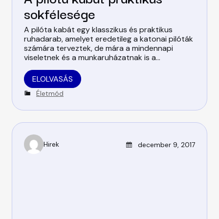
sokfélesége
A pilóta kabát egy klasszikus és praktikus
ruhadarab, amelyet eredetileg a katonai pilóták
számára terveztek, de mára a mindennapi
viseletnek és a munkaruházatnak is a…
ELOLVASÁS
C
Életmód
a
t
e
g
o
Posted on
Hirek
december 9, 2017
r
A
i
u
e
t
s
h
o
r