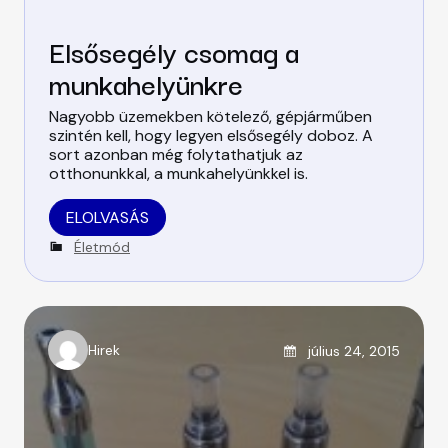
Elsősegély csomag a
munkahelyünkre
Nagyobb üzemekben kötelező, gépjárműben
szintén kell, hogy legyen elsősegély doboz. A
sort azonban még folytathatjuk az
otthonunkkal, a munkahelyünkkel is.
ELOLVASÁS
C
Életmód
a
t
e
g
o
Posted on
Hirek
július 24, 2015
A
r
u
i
t
e
h
s
o