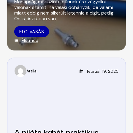
Manapság már szinte bűnnek és szégyellni
valónak számít, ha valaki dohányzik, de valami
miatt eddig nem sikerült letennie a cigit, pedig
Ön is tisztában van,…
ELOLVASÁS
C
Életmód
a
t
e
g
o
Posted on
Attila
február 19, 2025
A
r
u
i
t
e
h
s
o
r
A pilóta kabát praktikus