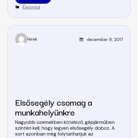
C
Életmód
a
t
e
g
o
Posted on
Hirek
december 9, 2017
r
A
i
u
e
t
s
h
o
r
Elsősegély csomag a
munkahelyünkre
Nagyobb üzemekben kötelező, gépjárműben
szintén kell, hogy legyen elsősegély doboz. A
sort azonban még folytathatjuk az