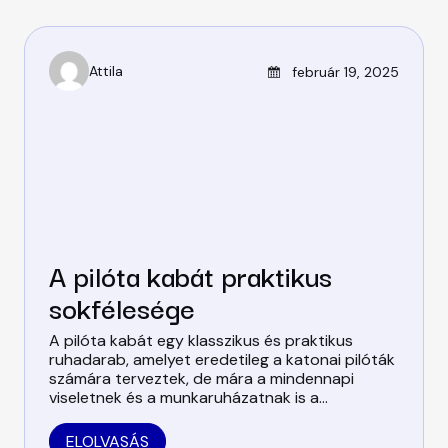
CSALÁD
SZÉPSÉGÁPOLÁS
Posted on
Attila
február 19, 2025
A
u
t
h
o
r
A pilóta kabát praktikus
sokfélesége
A pilóta kabát egy klasszikus és praktikus
ruhadarab, amelyet eredetileg a katonai pilóták
számára terveztek, de mára a mindennapi
viseletnek és a munkaruházatnak is a…
ELOLVASÁS