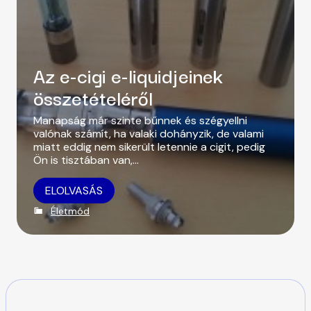
r
Az e-cigi e-liquidjeinek
összetételéről
Manapság már szinte bűnnek és szégyellni
valónak számít, ha valaki dohányzik, de valami
miatt eddig nem sikerült letennie a cigit, pedig
Ön is tisztában van,…
ELOLVASÁS
C
Életmód
a
t
e
g
o
r
i