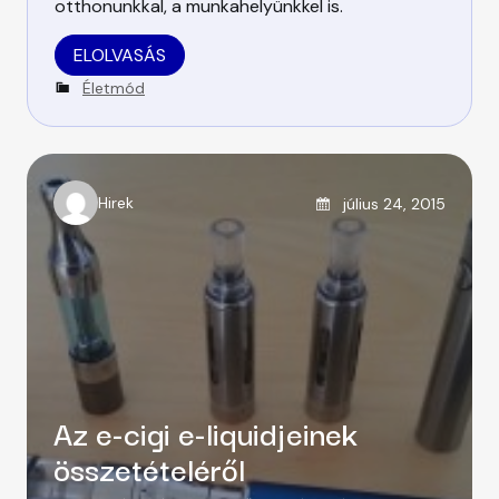
otthonunkkal, a munkahelyünkkel is.
ELOLVASÁS
C
Életmód
a
t
e
g
o
Posted on
Hirek
július 24, 2015
A
r
u
i
t
e
h
s
o
r
Az e-cigi e-liquidjeinek
összetételéről