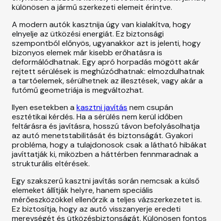
különösen a jármű szerkezeti elemeit érintve.
A modern autók kasztnija úgy van kialakítva, hogy
elnyelje az ütközési energiát. Ez biztonsági
szempontból előnyös, ugyanakkor azt is jelenti, hogy
bizonyos elemek már kisebb erőhatásra is
deformálódhatnak. Egy apró horpadás mögött akár
rejtett sérülések is meghúzódhatnak: elmozdulhatnak
a tartóelemek, sérülhetnek az illesztések, vagy akár a
futómű geometriája is megváltozhat.
Ilyen esetekben a
kasztni javítás
nem csupán
esztétikai kérdés. Ha a sérülés nem kerül időben
feltárásra és javításra, hosszú távon befolyásolhatja
az autó menetstabilitását és biztonságát. Gyakori
probléma, hogy a tulajdonosok csak a látható hibákat
javíttatják ki, miközben a háttérben fennmaradnak a
strukturális eltérések.
Egy szakszerű kasztni javítás során nemcsak a külső
elemeket állítják helyre, hanem speciális
mérőeszközökkel ellenőrzik a teljes vázszerkezetet is.
Ez biztosítja, hogy az autó visszanyerje eredeti
merevségét és ütközésbiztonságát. Különösen fontos