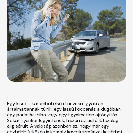
r
i
e
s
Egy kisebb karambol első ránézésre gyakran
ártalmatlannak tűnik: egy lassú koccanás a dugóban,
egy parkolási hiba vagy egy figyelmetlen ajtónyitás.
Sokan ilyenkor legyintenek, hiszen az autó látszólag
alig sérült. A valóság azonban az, hogy már egy
enyhébb ütközés is komoly következményekkel járhat,