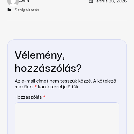
Anna
április 20, 2026
A
u
C
Szolgáltatás
t
a
h
t
o
e
r
g
o
r
Vélemény,
i
e
s
hozzászólás?
Az e-mail címet nem tesszük közzé.
A kötelező
mezőket
*
karakterrel jelöltük
Hozzászólás
*