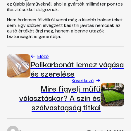
ez újabb járműveknél, ahol a gyártók milliméter pontos
illesztésekkel dolgoznak.
Nem érdemes félvállról venni még a kisebb baleseteket
sem. Egy időben elvégzett kasztni javítás nemcsak az
autó értékét őrzi meg, hanem a benne utazók
biztonságát is garantálja.
Előző
Polikarbonát lemez vágása
és szerelése
Következő
Mire figyelj műfű
választáskor? A szín és
szálvastagság titkai
Posted on