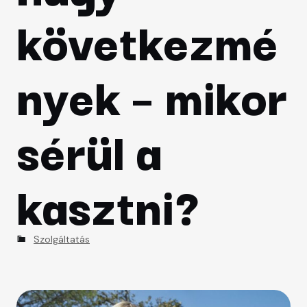
CSALÁD
következmé
SZÉPSÉGÁPOLÁS
nyek – mikor
sérül a
kasztni?
C
Szolgáltatás
a
t
e
g
o