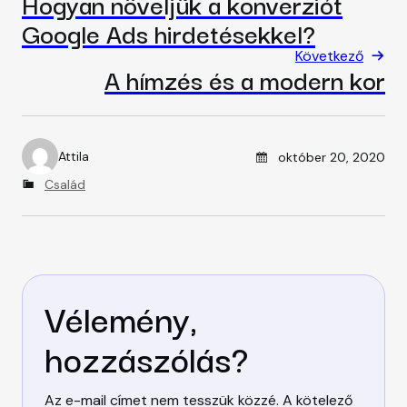
Hogyan növeljük a konverziót
Google Ads hirdetésekkel?
Következő
A hímzés és a modern kor
Posted on
Attila
október 20, 2020
A
u
C
Család
t
a
h
t
o
e
r
g
o
r
Vélemény,
i
e
s
hozzászólás?
Az e-mail címet nem tesszük közzé.
A kötelező