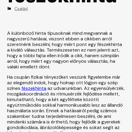
CSALÁD
C
Család
a
SZÉPSÉGÁPOLÁS
t
e
g
A különböző hinta típusoknak mind megvannak a
o
nagyszerű hatásai, viszont ebben a cikkben arról
r
szeretnénk beszélni, hogy miért pont egy fészekhinta
i
a kiváló választás. Természeseten ez nem jelenti azt,
e
hogy a többi fajta ellen íródik a cikk, hanem szimplán
s
arról, hogy miért egy nagyon előnyös választás, ha
valaki emellett dönt.
Ha csupán fizikai tényezőket veszünk figyelembe már
az elegendő indok, hogy holnap ott lógjon egy szép
színes
fészekhinta
az udvarunkban. Az egyensúlyérzék,
mozgáskoordináció és ritmusérzék fejlődése mellett,
kimutatható, hogy a két agyfélteke közötti
együttműködés sokkal harmonikusabb lesz az állandó
használata során. Ennek a hatásairól pedig számos
szakember tudna terjedelmesen beszélni, de ami
mindenki számára is érthető, hogy fejlődik a gyerekek
gondolkodása, ábrázolóképessége és sokat segít az