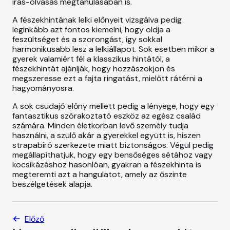
írás-olvasás megtanulásában is.
A fészekhintának lelki előnyeit vizsgálva pedig
leginkább azt fontos kiemelni, hogy oldja a
feszültséget és a szorongást, így sokkal
harmonikusabb lesz a lelkiállapot. Sok esetben mikor a
gyerek valamiért fél a klasszikus hintától, a
fészekhintát ajánlják, hogy hozzászokjon és
megszeresse ezt a fajta ringatást, mielőtt rátérni a
hagyományosra.
A sok csudajó előny mellett pedig a lényege, hogy egy
fantasztikus szórakoztató eszköz az egész család
számára. Minden életkorban levő személy tudja
használni, a szülő akár a gyerekkel együtt is, hiszen
strapabíró szerkezete miatt biztonságos. Végül pedig
megállapíthatjuk, hogy egy bensőséges sétához vagy
kocsikázáshoz hasonlóan, gyakran a fészekhinta is
megteremti azt a hangulatot, amely az őszinte
beszélgetések alapja.
Előző