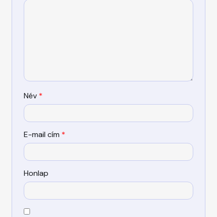
Név
*
E-mail cím
*
Honlap