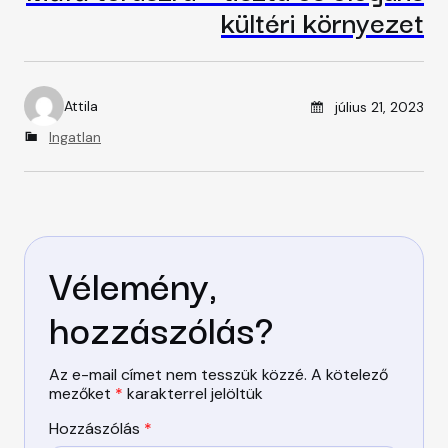
kültéri környezet
Posted on
Attila
július 21, 2023
A
u
C
Ingatlan
t
a
h
t
o
e
r
g
o
r
Vélemény,
i
e
s
hozzászólás?
Az e-mail címet nem tesszük közzé.
A kötelező
mezőket
*
karakterrel jelöltük
Hozzászólás
*