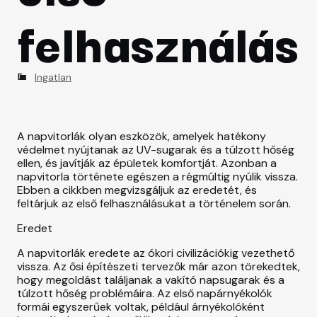
CSALÁD
felhasználás
SZÉPSÉGÁPOLÁS
C
Ingatlan
a
t
e
g
A napvitorlák olyan eszközök, amelyek hatékony
o
védelmet nyújtanak az UV-sugarak és a túlzott hőség
r
ellen, és javítják az épületek komfortját. Azonban a
i
napvitorla története egészen a régmúltig nyúlik vissza.
e
Ebben a cikkben megvizsgáljuk az eredetét, és
s
feltárjuk az első felhasználásukat a történelem során.
Eredet
A napvitorlák eredete az ókori civilizációkig vezethető
vissza. Az ősi építészeti tervezők már azon törekedtek,
hogy megoldást találjanak a vakító napsugarak és a
túlzott hőség problémáira. Az első napárnyékolók
formái egyszerűek voltak, például árnyékolóként