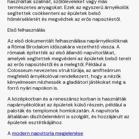
használtak szalmát, szőlőleveleket vagy más
természetes anyagokat. Ezek az egyszerű árnyékolók
segítettek csökkenteni az épületek belső
hőmérsékletét és megvédtek az erős napsütéstől.
Első felhasználás
Az első dokumentált felhasználása napárnyékolóknak
a Római Birodalom időszakára vezethető vissza. A
rómaiak építették az első állandó napvitorlákat,
amelyek segítettek megvédeni az épületek belső tereit
az erős napsütéstől és a melegtől. Például a
Colosseum nevezetes struktúrája, az amfiteátrum
megfelelő árnyékolóval rendelkezett, hogy a nézők
kényelmesen nézhessék a gladiátori játékokat még a
forró nyári napokon is.
A középkorban és a reneszánsz korban is használták
napárnyékolókat az épületek külső részein, például a
paloták és templomok homlokzatán. A napvitorla
általában díszítőelemként is szolgált, és hozzájárult az
épületek esztétikájához.
A
modern napvitorla megjelenése