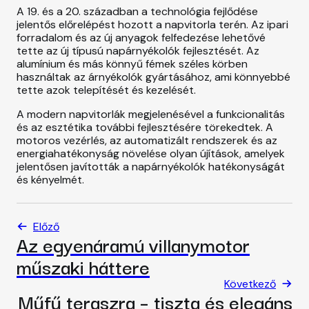
A 19. és a 20. században a technológia fejlődése
jelentős előrelépést hozott a napvitorla terén. Az ipari
forradalom és az új anyagok felfedezése lehetővé
tette az új típusú napárnyékolók fejlesztését. Az
alumínium és más könnyű fémek széles körben
használtak az árnyékolók gyártásához, ami könnyebbé
tette azok telepítését és kezelését.
A modern napvitorlák megjelenésével a funkcionalitás
és az esztétika további fejlesztésére törekedtek. A
motoros vezérlés, az automatizált rendszerek és az
energiahatékonyság növelése olyan újítások, amelyek
jelentősen javították a napárnyékolók hatékonyságát
és kényelmét.
Előző
Az egyenáramú villanymotor
műszaki háttere
Következő
Műfű teraszra – tiszta és elegáns