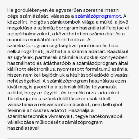
e
CSALÁD
g
Ha gördülékenyen és egyszerűen szeretné intézni
o
cége számlázását, válassza a
számlázóprogramot
. A
r
SZÉPSÉGÁPOLÁS
kézzel írt, indigós számlatömbök világa a múlté, a jövő
i
megoldása a számlázóprogram használata! Felejtse el
e
a papírhalmazokat, a követhetetlen számozást és a
s
manuális munkából adódó hibákat. A
számlázóprogram segítségével pontosan és hiba
nélkül rögzítheti, javíthatja a számla adatait.
Ráadásul
az ügyfelek, partnerek számára is sokkal könnyebben
használható és átláthatóbb a számlázóprogram által
kiállított elektronikus, nyomtatott formátumú számla,
hiszen nem kell bajlódniuk a kézírásból adódó olvasási
nehézségekkel. A számlázóprogram használata ezen
kívül meg is gyorsítja a számlakiállítás folyamatát
azáltal, hogy az ügyfél- és terméktörzs-adatokat
tárolhatja, és a számla kiállításakor csak ki kell
választania a releváns információkat, nem kell újból
felvinnie az összes adatot. Használja a
számítástechnika vívmányait, tegye hatékonyabbá
vállalkozása működését számlázóprogram
használatával!