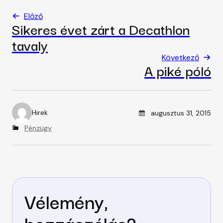
Előző
Sikeres évet zárt a Decathlon
tavaly
Következő
A piké póló
Posted on
Hirek
augusztus 31, 2015
A
u
C
Pénzügy
t
a
h
t
o
e
r
g
o
r
Vélemény,
i
e
s
hozzászólás?